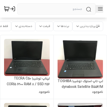
پربازدیدترین
برندها
قیمت
دسته‌بندی
فقط م
لپتاپ توشیبا TECRA C50
لپ تاپ استوک توشیبا TOSHIBA
CORI5 6200 RAM 8 / SSD 256
dynabook Satellite B554/M
15 INCH
ناموجود
ناموجود
صفحه 15.6 اینچی پردازنده Core
i5 نسل چهارم گرافیک اینتل اچ
دی 4600