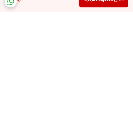
دیدن محصولات مرتبط
ناموجود
برگشت به بالا
ارسال ویژه
پشتیبانی همه روزه از
ساعت 9 صبح تا 21شب
ضمانت اصالت کالا