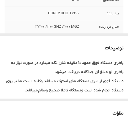
پردازنده
CORE 2 DUO T7200
مدل پردازنده
T7200 /2.00 GHZ /2000 MGZ
اندازه صفحه
15 اینچ
نمایش
توضیحات
حافظه RAM
2 گیگ
باطری دستگاه فوق حدود 10 دقیقه شارژ نگه میدارد در صورت نیاز به
باطری نو مبلغ آن جداگانه دریافت میشود
حافظه HDD
120 گیگ HDD
دستگاه فوق از سری دستگاه های
استوک میباشد وکلیه تست ها
بر روی
گرافیک
INTEL
دستگاه انجام شده است ودستگاه کاملا صحیح وسالم
میباشد.
ضمنا دستگاه همراه با اداپتور وکابل اداپتور میباشد .
وسایل همراه
شارژر وکابل اداپتور
دستگاه
نظرات