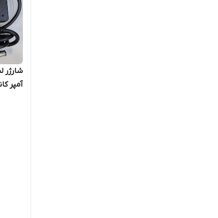
surface
اچ پی
آمپر کانکتو