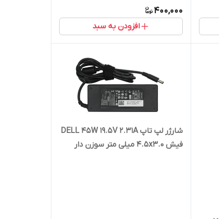
400,000
افزودن به سبد
شارژر لپ تاپ DELL 45W 19.5V 2.31A
فیش 4.5x3.0 میلی متر سوزن دار