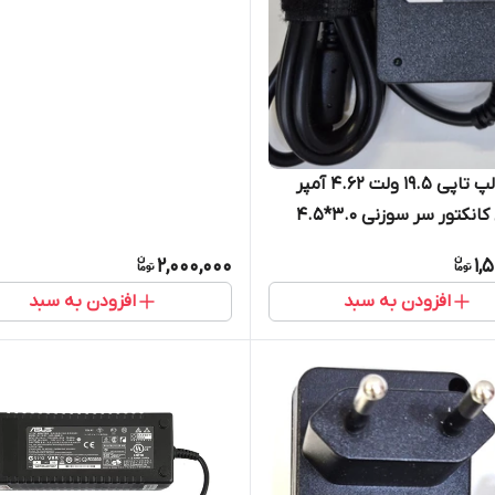
آداپتور لپ تاپی 19.5 ولت 4.62 آمپر
انکتور سر سوزنی 3.0*4.5
2,000,000
1,
افزودن به سبد
افزودن به سبد