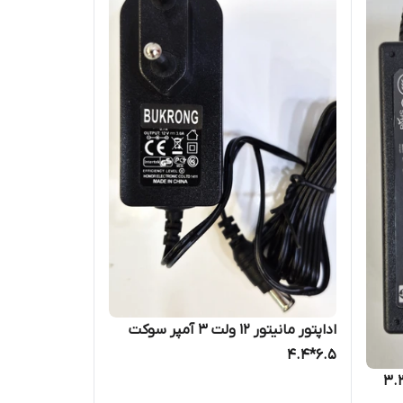
اداپتور مانیتور 12 ولت 3 آمپر سوکت
6.5*4.4
چ پی 19.5 ولت 3.33