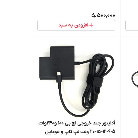
500,000
افزودن به سبد
آداپتور چند خروجی اچ پی 100 و240وات
5-9-12-15-20 ولت لپ تاپ و موبایل