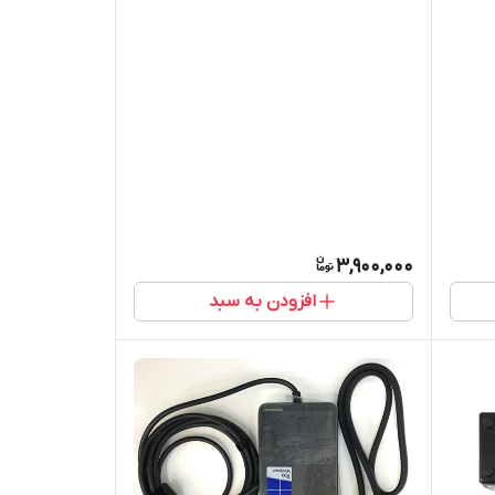
تایپ C برند HP اورجینال
3,900,000
افزودن به سبد