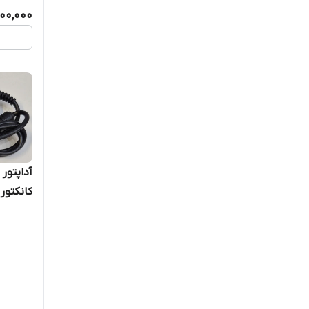
200,000
کانکتور 5.5*2.5