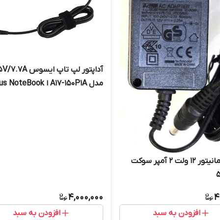
آداپتور
مدل A17-150P1A ا NoteBook
Adapter Model NO. A17-150P1A
اداپتور مانیتور 12 ولت 2 آمپر سوکت
4,000,000
4
افزودن به سبد
افزودن به سبد