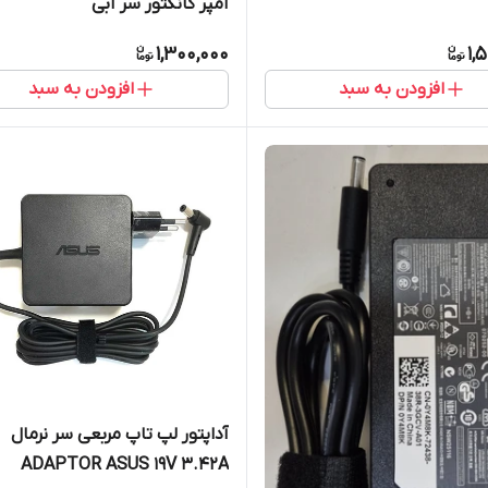
آمپر کانکتور سر آبی
1,300,000
1,
افزودن به سبد
افزودن به سبد
آداپتور لپ تاپ مربعی سر نرمال
ADAPTOR ASUS 19V 3.42A