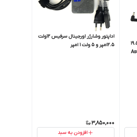
اداپتور وشارژر اورجینال سرفیس 12ولت
 لپ تاپ ایسوس 19.5V/7.7A
2.5امپر و 5 ولت 1 امپر
Asus 
AC 
3,850,000
افزودن به سبد