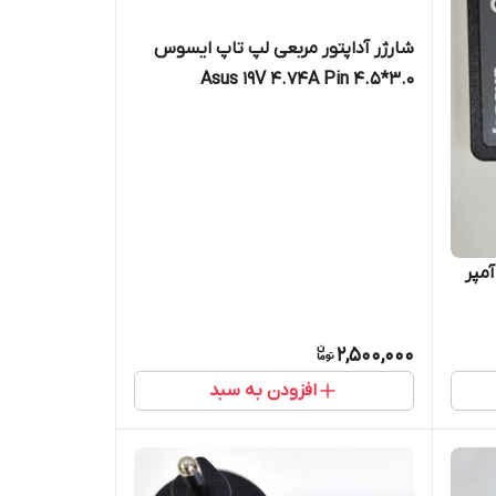
شارژر آداپتور مربعی لپ تاپ ایسوس
Asus 19V 4.74A Pin 4.5*3.0
ر لپ تاپ لنوو 20 ولت 3.25 آمپر
2,500,000
افزودن به سبد