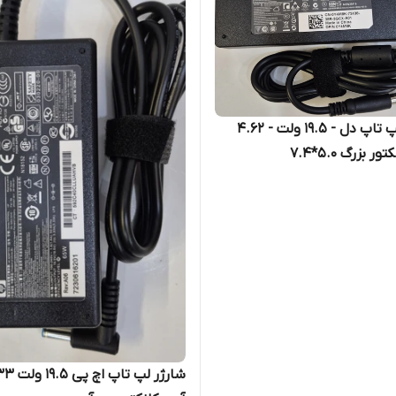
شارژر لپ تاپ دل - 19.5 ولت - 4.62
ر بزرگ 5.0*7.4
شارژر لپ تاپ ا