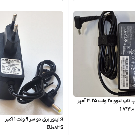
شارژر لپ تاپ لنوو 20 ولت 3.25 آمپر
آداپتور برق دو سر 9 ولت ۱ آمپر
EU083S