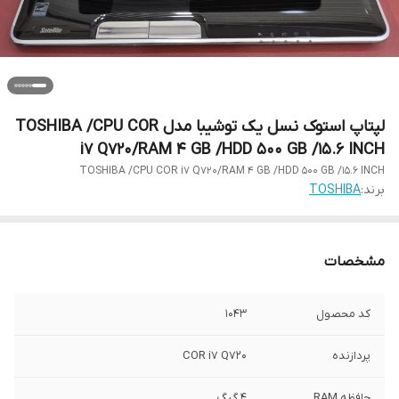
لپتاپ استوک نسل یک توشیبا مدل TOSHIBA /CPU COR
i7 Q720/RAM 4 GB /HDD 500 GB /15.6 INCH
TOSHIBA /CPU COR i7 Q720/RAM 4 GB /HDD 500 GB /15.6 INCH
برند:
TOSHIBA
مشخصات
کد محصول
1043
پردازنده
COR i7 Q720
حافظه RAM
4 گیگ