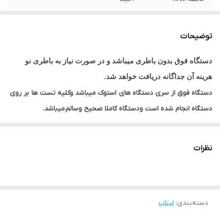
اندازه صفحه
15.6 اینچ
نمایش
توضیحات
مدل پردازنده
Q720 /1.60 GHZ
دستگاه فوق بدون باطری میباشد و در صورت نیاز به باطری نو
هرینه آن جداگانه دریافت خواهد شد.
حافظه HDD
500 گیگ HDD
دستگاه فوق از سری دستگاه های
استوک میباشد وکلیه تست ها
بر روی
گرافیک
NVIDIA GEFORCE 310 M
دستگاه انجام شده است ودستگاه کاملا صحیح وسالم
میباشد.
ضمنا دستگاه همراه با اداپتور وکابل اداپتور میباشد .
وسایل همراه
آداپتور وکابل برق
دستگاه
نظرات
دسته‌بندی
:
لپتاپ