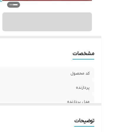
حا
ن
ان
گر
وس
مشخصات
کد محصول
پردازنده
مدل پردازنده
حافظه RAM
توضیحات
حافظه HDD