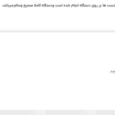
تست ها
بر روی دستگاه انجام شده است ودستگاه کاملا صحیح وسالم
میباشد.
14 اینچ
اینتل
آداپتورو کابل برق
ید.