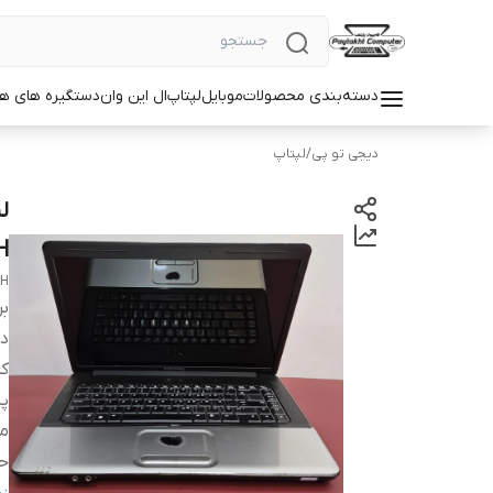
دسته‌بندی محصولات
موبایل
لپتاپ
ال این وان
دستگیره های ه
دیجی تو پی
/
لپتاپ
H
CH
بر
دس
ک
پر
مد
حا