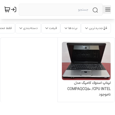
جدیدترین
برندها
قیمت
دسته‌بندی
فقط محص
لپتاپ استوک کامپگ مدل
COMPAQCQ50 /CPU INTEL
ناموجود
PENTIUME T3200 /RAM 2
GB/HDD 160 GB /14 INCH