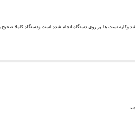
500 گیگ HDD
INTEL
شد وکلیه تست ها
بر روی دستگاه انجام شده است ودستگاه کاملا صحیح 
15 اینچ
4 گیگ
ید.