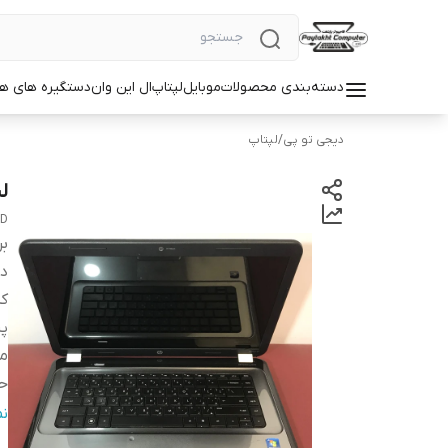
دسته‌بندی محصولات
موبایل
لپتاپ
ال این وان
دستگیره های ه
دیجی تو پی
/
لپتاپ
لپ
DD
بر
دس
ک
پر
مد
حا
گر
ن
ان