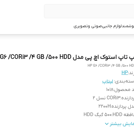
وشمند
لوازم جانبی
صوتی وتصویری
 تاپ استوک اچ پی مدل HP G6 /CORi3 /4 GB /500 HDD
HP G6 /CORi3 /4 GB /500 H
ند:
HP
ته‌بندی
:
لپتاپ
د محصول
:
1018
دازنده
:
CORi3 نسل 2
ل پردازنده
:
2200H
فظه HDD
:
500 گیگ HDD
افیک
:
INTEL
مایش بیشتر
دازه صفحه نمایش
:
15 اینچ