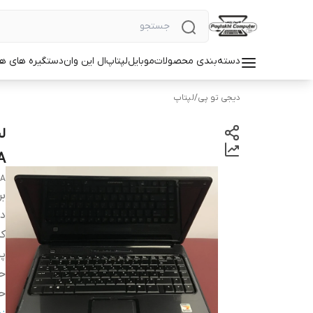
دسته‌بندی محصولات
موبایل
لپتاپ
ال این وان
دستگیره های ه
دیجی تو پی
/
لپتاپ
A
DA
بر
دس
ک
پر
حا
حا