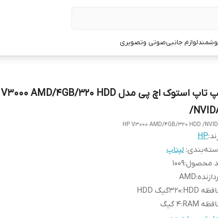
وشمند
لوازم جانبی
صوتی وتصویری
لپ تاپ استوک اچ پی مدل 000 AMD/4GB/320 HDD
/NVID
HP V3000 AMD/4GB/320 HDD /NVI
ند:
HP
ته‌بندی
:
لپتاپ
د محصول
:
1009
دازنده
:
AMD
فظه HDD
:
320گیگ HDD
فظه RAM
:
4 گیگ