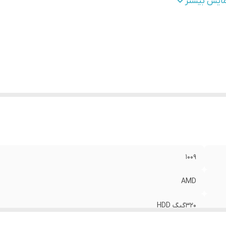
دازه صفحه نمایش
:
14 اینچ
مایش بیشتر
افیک
:
NVIDA
1009
AMD
320گیگ HDD