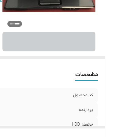
ان
ن
گر
مشخصات
کد محصول
پردازنده
حافظه HDD