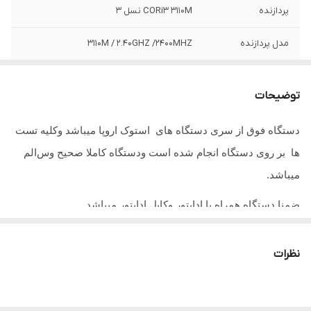
پردازنده
CORi3 3110M نسل 3
مدل پردازنده
3110M / 2.40GHZ /2400MHZ
حافظه HDD
500 گیگ بایتHDD
توضیحات
حافظه RAM
4 گیگ بایت
دستگاه فوق از سری دستگاه های استوک اروپا میباشد وکلیه تست
رنگ
مشکی
ها بر روی دستگاه انجام شده است ودستگاه کاملا صحیح وس
الم
اندازه صفحه
15.6 اینچ
میباشد.
نمایش
ضمنا دستگاه همراه با اداپتور وکابل اداپتور میباشد .
گرافیک
INTEL
نظرات