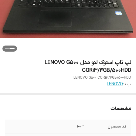
لپ تاپ استوک لنو مدل LENOVO G500
CORi3/4GB/500HDD
LENOVO G500 CORi3/4GB/500HDD
برند:
LENOVO
مشخصات
کد محصول
1003