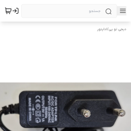
دیجی تو پی
/
اداپتور