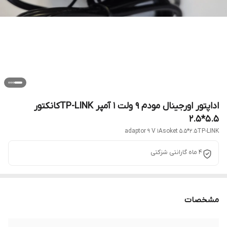
اداپتور اورجینال مودم 9 ولت 1 آمپر TP-LINKکانکتور
5.5*2.5
adaptor 9 V 1Asoket 5.5*2.5TP-LINK
4 ماه گارانتی شزکتی
مشخصات