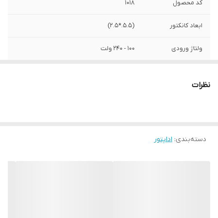
کد محصول
1018
ابعاد کانکتور
(5.5.*2.5)
ولتاژ ورودی
100 - 240 ولت
ولتاژخروجی
9 ولت
نظرات
آمپر خروجی
1 آمپر
دسته‌بندی
:
اداپتور