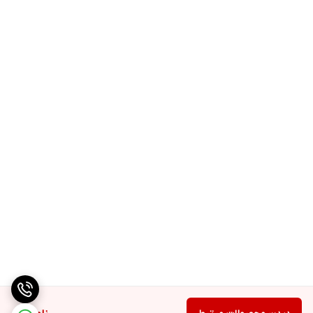
– حسگر اثر انگشت در برخی مدل‌ها
– چیپ TPM جهت امنیت سازمانی
– کیبورد مقاوم در برابر نفوذ مایعات
مزایا:
– کیفیت ساخت بالا
– عملکرد ثابت و قابل اعتماد
– مناسب برای کارهای دفتری و دانشجویی
– پورت‌های کامل
– مصرف انرژی کم و دوام مناسب باتری
مناسب برای:
دانشجویان، کارهای اداری، حسابداری، مدیریت، وب‌گردی، نرم‌افزارهای
سبک مهندسی، و کاربرانی که یک لپ‌تاپ اقتصادی و بادوام نیاز دارند.