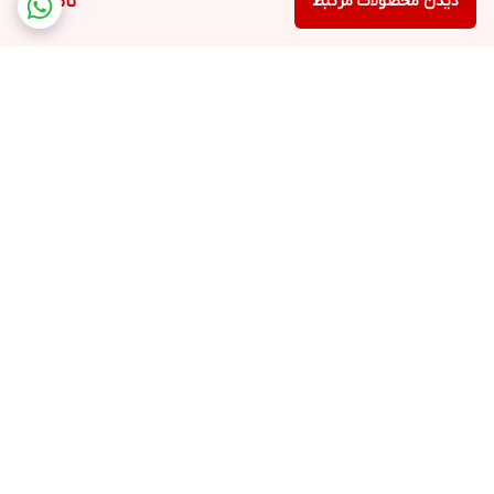
دیدن محصولات مرتبط
ناموجود
برگشت به بالا
ارسال ویژه
پشتیبانی همه روزه از
ساعت 9 صبح تا 21شب
ضمانت اصالت کالا