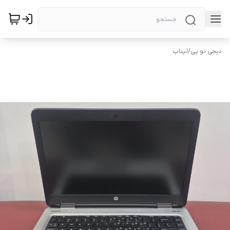
دیجی تو پی
/
لپتاپ