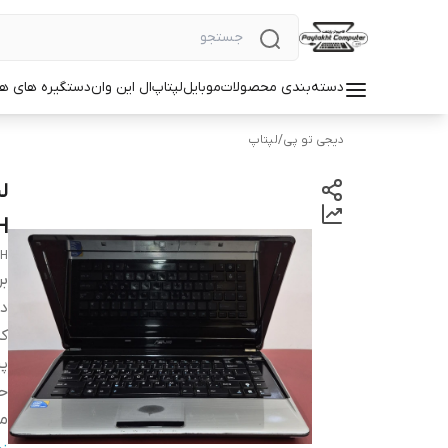
دسته‌بندی محصولات
موبایل
لپتاپ
ال این وان
دستگیره های ه
دیجی تو پی
/
لپتاپ
H
CH
بر
دس
ک
پر
حا
مد