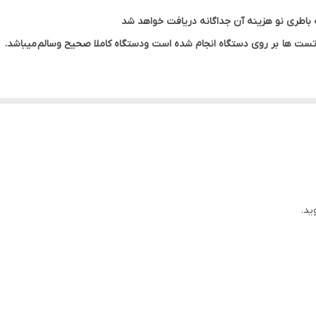
320 گیگ HDD
14 اینچ
تست ها
بر روی دستگاه انجام شده است ودستگاه کاملا صحیح وسالم
میباشد.
AMD RADEON HD 6470 M
آداپتورو کابل برق
ید.