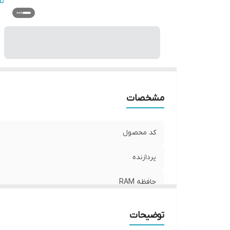
حا
ن
ان
گر
وس
مشخصات
کد محصول
پردازنده
حافظه RAM
مدل پردازنده
توضیحات