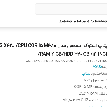
وشمند
لوازم جانبی
صوتی وتصویری
لپتاپ استوک ایسوس مدل 42J /CPU COR i5 M480
/RAM 4 GB/HDD 320 GB /14 INC
ASUS X42J /CPU COR i5 M480 /RAM 4 GB/HDD 320 GB /14 IN
ند:
ASUS
ته‌بندی
:
لپتاپ
د محصول
:
1062
دازنده
:
COR i5 M480
فظه RAM
:
4 گیگ
ل پردازنده
:
M480 2.67 GHZ