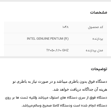
مشخصات
کد محصول
1048
پردازنده
INTEL GENUINE PENTUM (R)
مدل پردازنده
T2050 /1.60 GHZ
حافظه HDD
120 گیگ HDD
توضیحات
حافظه RAM
2 گیگ
دستگاه فوق بدون باطری میباشد و در صورت نیاز به باطری نو
وسایل همراه
آداپتورو کابل برق
هرینه آن جداگانه دریافت خواهد شد.
دستگاه
دستگاه فوق از سری دستگاه های
استوک میباشد وکلیه تست ها
بر روی
اندازه صفحه
14 اینچ
دستگاه انجام شده است ودستگاه کاملا صحیح وسالم
میباشد.
نمایش