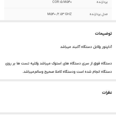
پردازنده
COR i5 M540
مدل پردازنده
M540 /2.53 GHZ
حافظه RAM
4 گیگ
توضیحات
حافظه HDD
500 گیگ HDD
آداپتور وکابل دستگاه آکبند میباشد
اندازه صفحه
15.6 اینچ
نمایش
دستگاه فوق از سری دستگاه های
استوک میباشد وکلیه تست ها
بر روی
گرافیک
INTEL
دستگاه انجام شده است ودستگاه کاملا صحیح وسالم
میباشد.
ضمنا دستگاه همراه با اداپتور وکابل اداپتور میباشد .
وسایل همراه
آداپتور وکابل آکبند
دستگاه
نظرات