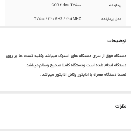
پردازنده
COR 2 dou T7500
مدل پردازنده
T7500 / 2.20 GHZ / 2201 MHZ
حافظه RAM
2 گیگ
توضیحات
حافظه HDD
240 گیگ HDD
دستگاه فوق از سری دستگاه های
استوک میباشد وکلیه تست ها
بر روی
اندازه صفحه
15 اینچ
دستگاه انجام شده است ودستگاه کاملا صحیح وسالم
میباشد.
نمایش
ضمنا دستگاه همراه با اداپتور وکابل اداپتور میباشد .
گرافیک
INTEL
وسایل همراه
شارژر وکابل اداپتور
دستگاه
نظرات