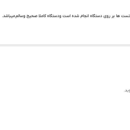
2 گیگ
تست ها
بر روی دستگاه انجام شده است ودستگاه کاملا صحیح وسالم
میباشد.
14 اینچ
شارژر وکابل اداپتور
ATI RADEON 5470
حدودا 45 دقیقه
ید.