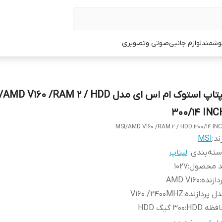
وشمند
لوازم جانبی
صوتی وتصویری
لپتاپ استوک ام اس ای مدل  V160 /RAM 2 / HDD
300/14 INC
MSI/AMD V160 /RAM 2 / HDD 300/14 IN
ند:
MSI
ته‌بندی
:
لپتاپ
د محصول
:
1027
دازنده
:
AMD V160
ل پردازنده
:
V160 /2400MHZ
فظه HDD
:
300 گیگ HDD