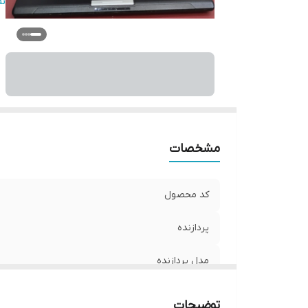
حا
ن
ان
وس
گر
زم
مشخصات
کد محصول
پردازنده
مدل پردازنده
حافظه HDD
توضیحات