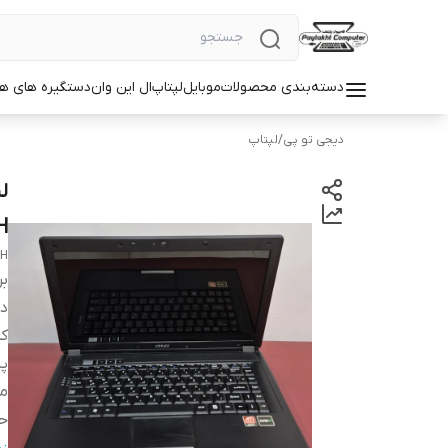
دسته‌بندی محصولات
موبایل
لپتاپ
ال این وان
دستگیره های ه
دیجی تو پی
/
لپتاپ
H
CH
بر
دس
ک
پر
مد
حا