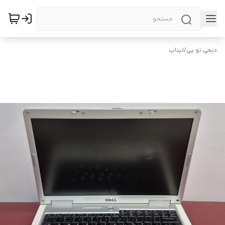
دیجی تو پی
/
لپتاپ