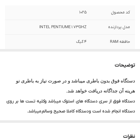
کد محصول
1025
مدل پردازنده
INTEL PENTIUME 1.73GHZ
حافظه RAM
4 گیگ
پردازنده
PENTIUME 1.73GHZ
توضیحات
حافظه HDD
40 گیگ HDD
دستگاه فوق بدون باطری میباشد و در صورت نیاز به باطری نو
اندازه صفحه
14 اینچ
هرینه آن جداگانه دریافت خواهد شد.
نمایش
دستگاه فوق از سری دستگاه های
استوک میباشد وکلیه تست ها
بر روی
حافظه SSD
ندارد
دستگاه انجام شده است ودستگاه کاملا صحیح وسالم
میباشد.
ضمنا دستگاه همراه با اداپتور وکابل اداپتور میباشد .
گرافیک
INTEL
نظرات
وسایل همراه
اداپتور و کابل برق ضمنا دستگاه بدون باطری