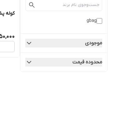
کوله پشت
gbag
050,000
موجودی
محدوده قیمت