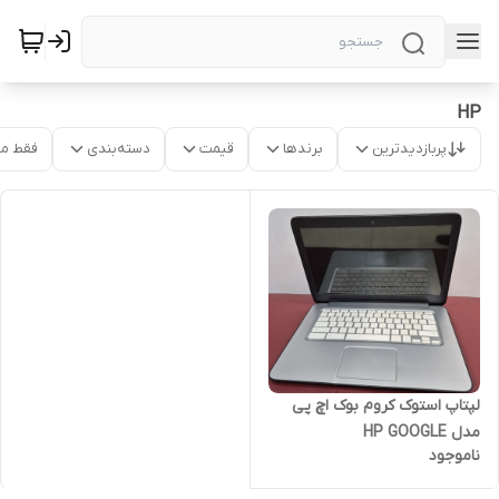
HP
پربازدیدترین
برندها
قیمت
دسته‌بندی
فقط م
لپتاپ استوک کروم بوک اچ پی
مدل HP GOOGLE
ناموجود
FALCO/CELERON 2955U/RAM
4/SSD 32/14 INCH